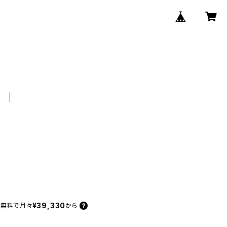
¥39,330
料無料で
月々
から