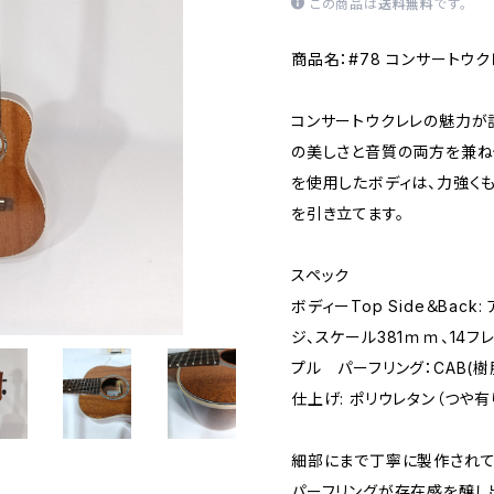
この商品は
送料無料
です。
商品名：#78 コンサートウク
コンサートウクレレの魅力が
の美しさと音質の両方を兼ね
を使用したボディは、力強く
を引き立てます。
スペック
ボディーTop Side＆Bac
ジ、スケール381ｍｍ、14フ
プル パーフリング：CAB(樹
仕上げ: ポリウレタン（つや有
細部にまで丁寧に製作されて
パーフリングが存在感を醸し