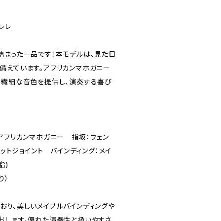
レレ
詰まった一品です！本モデルは、見た目
備えています。アフリカンマホガニー
も繊細な音色を提供し、演奏する喜び
k: アフリカンマホガニー 指坂：ウェン
レットジョイント バインディング：メイ
脂)
り）
おり、美しいメイプルバインディングや
出します。優れた演奏性と扱いやすさ