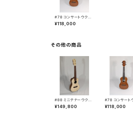
#78 コンサートウクレ
レ
¥118,000
その他の商品
#88 ミニテナーウクレ
#78 コンサート
レ
レ
¥149,800
¥118,000